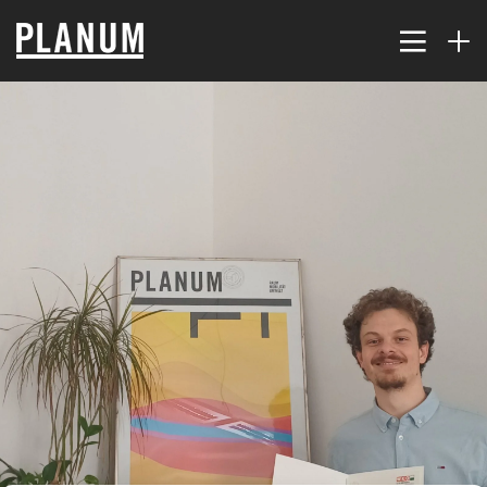
17
PLANUM SUMMER EVENT
JULY
2026
9
TRAFFIC MODELING AND
JULY
PLANNING
2026
2
THE KORALM RAILWAY
JULY
IMPROVES ACCESSIBILITY
2026
FAR...