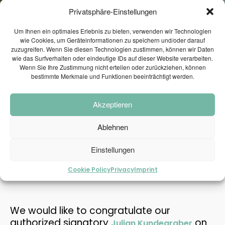
Privatsphäre-Einstellungen
1
Um Ihnen ein optimales Erlebnis zu bieten, verwenden wir Technologien
wie Cookies, um Geräteinformationen zu speichern und/oder darauf
TRANSPORTATION
JULY
zuzugreifen. Wenn Sie diesen Technologien zustimmen, können wir Daten
ENGINEERING AND TRAFFIC
2026
wie das Surfverhalten oder eindeutige IDs auf dieser Website verarbeiten.
MODELI...
Wenn Sie Ihre Zustimmung nicht erteilen oder zurückziehen, können
bestimmte Merkmale und Funktionen beeinträchtigt werden.
2
WEBINAR INVITATION:
Akzeptieren
JUNE
CONGRATULATIONS ON
BECOME THE MOST
2026
SUSTAINAB...
Ablehnen
PASSING THE
ENTREPRENEUR EXAM!
Einstellungen
28
CONGRATULATIONS ON
MAY
Cookie Policy
Privacy
Imprint
May 28, 2026
PASSING THE ENTREPRENEUR
2026
E...
We would like to congratulate our
21
authorized signatory
on
Julian Kundegraber