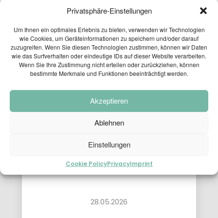
PASSENGER
EXPLORATORY
FOR THE
Privatsphäre-Einstellungen
TRANSPORT
PROJECT
CAFT
MODEL AT
SURVEY
15
9
3
Um Ihnen ein optimales Erlebnis zu bieten, verwenden wir Technologien
THE
wie Cookies, um Geräteinformationen zu speichern und/oder darauf
MOBILITY...
APRIL
APRIL
APRIL
zuzugreifen. Wenn Sie diesen Technologien zustimmen, können wir Daten
2026
2026
2026
wie das Surfverhalten oder eindeutige IDs auf dieser Website verarbeiten.
PLANUM AT
LOCAL
PLANUM
Wenn Sie Ihre Zustimmung nicht erteilen oder zurückziehen, können
THE FFG
PEDESTRIAN
FALLAST
bestimmte Merkmale und Funktionen beeinträchtigt werden.
NETWORKING
TRAFFIC
&
WORKSHOP
CONCEPT
PARTNER
CONGRATULATIONS ON
PASSAIL
WISHES
Akzeptieren
PASSING THE ENTREPRENEUR
2025
YOU A
HAP...
EXAM!
Ablehnen
Einstellungen
Cookie Policy
Privacy
Imprint
28.05.2026