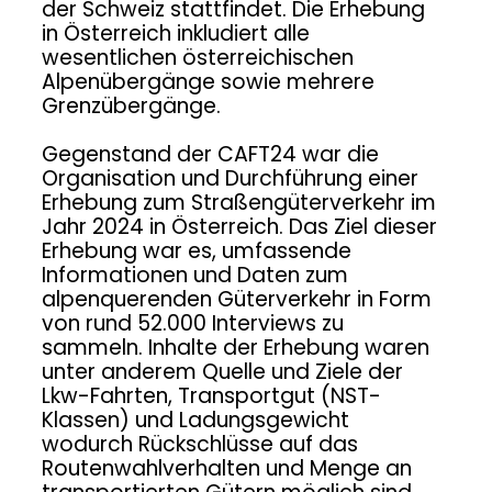
der Schweiz stattfindet. Die Erhebung
PERSONENVERKEHRSMODELL
REFUGIUM
WORTE
in Österreich inkludiert alle
BEI DER MOBILITÄTS...
ÜBER DIE
ERHEBUNG
wesentlichen österreichischen
15
9
3
CAFT
Alpenübergänge sowie mehrere
APRIL
APRIL
APRIL
Grenzübergänge.
2026
2026
2026
PLANUM BEIM FFG-
ÖRTLICHES
PLANUM
Gegenstand der CAFT24 war die
VERNETZUNGSWORKSHOP
FUSSVERKEHRSKONZEPT P
FALLAST &
ASSAIL 2025
PARTNER
Organisation und Durchführung einer
WÜNSCHT
Erhebung zum Straßengüterverkehr im
FROHE
Jahr 2024 in Österreich. Das Ziel dieser
OSTERT...
Erhebung war es, umfassende
Informationen und Daten zum
alpenquerenden Güterverkehr in Form
von rund 52.000 Interviews zu
sammeln. Inhalte der Erhebung waren
unter anderem Quelle und Ziele der
Lkw-Fahrten, Transportgut (NST-
Klassen) und Ladungsgewicht
wodurch Rückschlüsse auf das
Routenwahlverhalten und Menge an