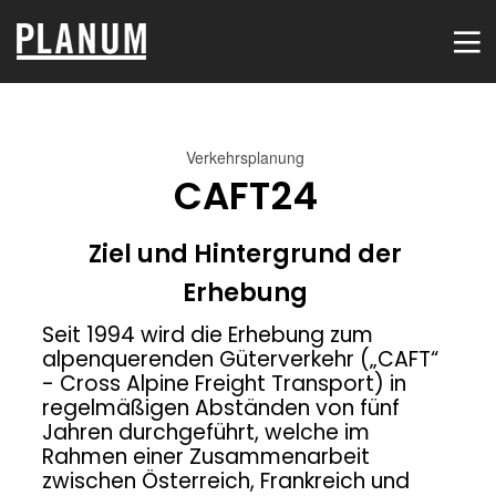
17
9
2
Verkehrsplanung
JULI
JULI
JULI
CAFT24
2026
2026
2026
PLANUM
VERKEHRSMODELLIERUNG
DIE
SOMMER
UND PLANUNG
KORALMBAHN
Ziel und Hintergrund der
EVENT
VERBESSERT
ERREICHBARKEIT
1
2
28
Erhebung
WEIT...
JULI
JUNI
MAI
Seit 1994 wird die Erhebung zum
2026
2026
2026
VERKEHRSTECHNIK UND
WEBINAR
WIR GRATULIEREN
alpenquerenden Güterverkehr („CAFT“
VERKEHRSMODELLIERUNG:
EINLADUNG: ZUR
ZUR
- Cross Alpine Freight Transport) in
NACHHALTIGSTEN
BESTANDENEN
regelmäßigen Abständen von fünf
GEMEIND...
UNTERNEHMERPR...
21
12
30
Jahren durchgeführt, welche im
Rahmen einer Zusammenarbeit
MAI
MAI
APRIL
zwischen Österreich, Frankreich und
2026
2026
2026
DAS
SONDIERUNGSPROJEKT
LOBENDE