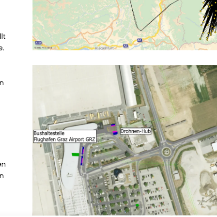
9
3
APRIL
APRIL
lt
2026
2026
e.
ÖRTLICHES
FUSSVERKEHRSKONZEPT P
s
ASSAIL 2025
en
en
en