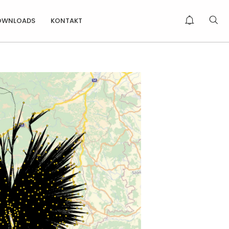
OWNLOADS
KONTAKT
IE KORALMBAHN
ERBESSERT
RREICHBARKEIT WEIT...
IR GRATULIEREN ZUR
ESTANDENEN
NTERNEHMERPR...
LOBENDE WORTE
ÜBER DIE ERHEBUNG
CAFT