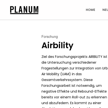
HOME
NE
17
PLANUM SOMMER
JULI
Forschung
EVENT
2026
Airbility
Ziel des Forschungsprojekts AIRBILITY ist
1
die Untersuchung verschiedener
JULI
Fragestellungen zur Integration von Ur
2026
VERKEHRSTECHNIK UND
Air Mobility (UAM) in das
VERKEHRSMODELLIERUNG:
Gesamtverkehrssystem. Diese
Forschungsarbeit ist notwendig, um
21
negative Effekte und Rebound-Effekte
MAI
bereits vor einem Roll-out zu erkennen
2026
DAS
und abzufedern. Es kommt zu einer
PERSONENVERKEHRSMODELL