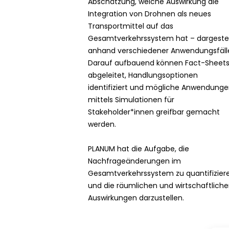
Abschätzung, welche Auswirkung die
BEI DER MOBILITÄTS...
Integration von Drohnen als neues
15
Transportmittel auf das
APRIL
Gesamtverkehrssystem hat – dargestel
2026
anhand verschiedener Anwendungsfäll
PLANUM BEIM FFG-
VERNETZUNGSWORKSHOP
Darauf aufbauend können Fact-Sheet
abgeleitet, Handlungsoptionen
identifiziert und mögliche Anwendung
mittels Simulationen für
Stakeholder*innen greifbar gemacht
werden.
PLANUM hat die Aufgabe, die
Nachfrageänderungen im
Gesamtverkehrssystem zu quantifizier
und die räumlichen und wirtschaftlich
Auswirkungen darzustellen.