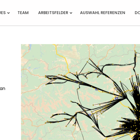
UES
TEAM
ARBEITSFELDER
AUSWAHL REFERENZEN
D
9
2
D
JULI
JULI
V
2026
2026
VERKEHRSMODELLIERUNG UND
E
PLANUNG
2
28
WEBINAR EINLADUNG:
W
JUNI
MAI
ban
ZUR NACHHALTIGSTEN
B
2026
2026
GEMEIND...
U
12
30
SONDIERUNGSPROJEKT
MAI
APRIL
REFUGIUM
2026
2026