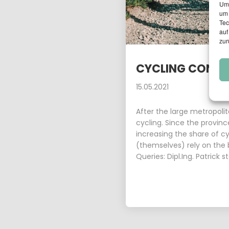
Um 
um 
15
Tec
auf
PLANUM AT THE FFG
APRIL
zur
NETWORKING
2026
WORKSHOP
CYCLING CONCE
15.05.2021
After the large metropoli
cycling. Since the provinc
increasing the share of cy
(themselves) rely on the 
Queries:
Dipl.Ing. Patrick s