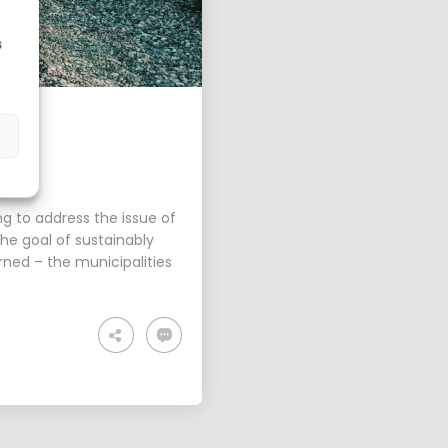
s
PLANUM FALLAST &
PARTNER WISHES YOU
A HAP...
g to address the issue of
the goal of sustainably
urned – the municipalities