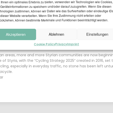
Ihnen ein optimales Erlebnis zu bieten, verwenden wir Technologien wie Cookies,
Geräteinformationen zu speichern und/oder darauf zuzugreifen. Wenn Sie diesen
9
3
hnologien zustimmen, können wir Daten wie das Surfverhalten oder eindeutige ID
 dieser Website verarbeiten. Wenn Sie Ihre Zustimmung nicht erteilen oder
LOCAL PEDESTRIAN
APRIL
APRIL
ückziehen, können bestimmte Merkmale und Funktionen beeinträchtigt werden.
TRAFFIC CONCEPT
2026
2026
PASSAIL 2025
PT GU-6
Akzeptieren
Ablehnen
Einstellungen
Cookie Policy
Privacy
Imprint
tan areas, more and more Styrian communities are now beginnin
e of Styria, with the “Cycling Strategy 2025” created in 2016, set 
cling, especially in everyday traffic, no stone has been left unt
bicycle.
tar