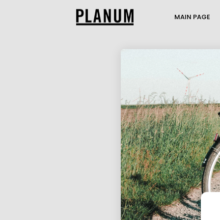
MAIN PAGE
17
PLANUM SUMMER
JULY
EVENT
2026
1
TRANSPORTATION
JULY
ENGINEERING AND
2026
TRAFFIC MODELI...
21
THE PASSENGER
MAY
TRANSPORT MODEL AT
2026
THE MOBILITY...