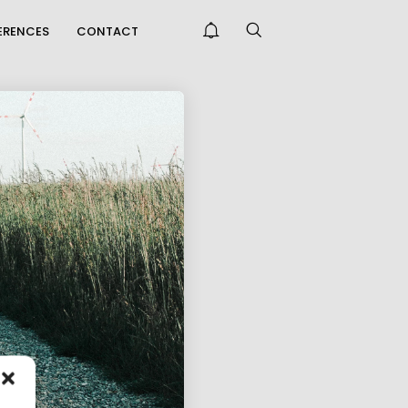
FERENCES
CONTACT
THE KORALM RAILWAY
IMPROVES
CCESSIBILITY FAR...
ONGRATULATIONS
N PASSING THE
NTREPRENEUR E...
PRAISE FOR THE CAFT
SURVEY